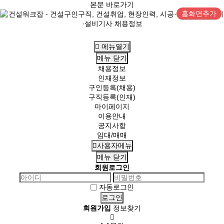
본문 바로가기
홈화면추가
메뉴열기
메뉴
닫기
채용정보
인재정보
구인등록(채용)
구직등록(인재)
마이페이지
이용안내
공지사항
임대/매매
사용자메뉴
메뉴
닫기
회원로그인
자동로그인
회원가입
정보찾기