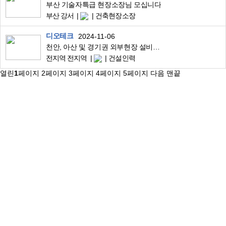
부산 기술자특급 현장소장님 모십니다
부산 강서
건축현장소장
디오테크
2024-11-06
천안, 아산 및 경기권 외부현장 설비이설 조공 모집
전지역 전지역
건설인력
열린
1
페이지
2
페이지
3
페이지
4
페이지
5
페이지
다음
맨끝