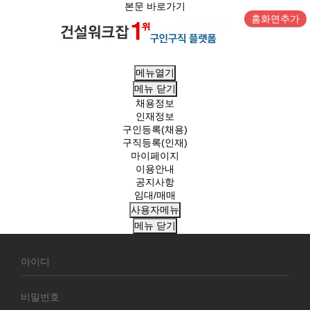
본문 바로가기
홈화면추가
메뉴열기
메뉴
닫기
채용정보
인재정보
구인등록(채용)
구직등록(인재)
마이페이지
이용안내
공지사항
임대/매매
사용자메뉴
메뉴
닫기
회
원
로
그
인