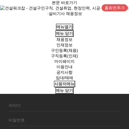
본문 바로가기
홈화면추가
메뉴열기
메뉴
닫기
채용정보
인재정보
구인등록(채용)
구직등록(인재)
마이페이지
이용안내
공지사항
임대/매매
사용자메뉴
메뉴
닫기
회
원
로
그
인